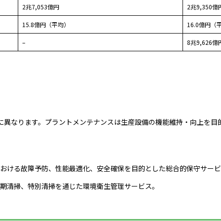
2兆7,053億円
2兆9,350億
15.8億円（平均）
16.0億円（
–
8兆9,626億
に異なります。プラントメンテナンスは生産設備の機能維持・向上を目
における故障予防、性能最適化、安全確保を目的とした総合的保守サー
定期清掃、特別清掃を通じた環境衛生管理サービス。