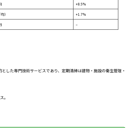
円
+8.5%
平均）
+1.7%
円
–
的とした専門技術サービスであり、定期清掃は建物・施設の衛生管理・
ビス。